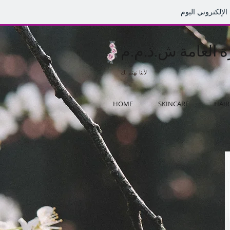
رة العامة ش.ذ.م.م
لأننا نهتم بك
HOME
SKINCARE
HAIR